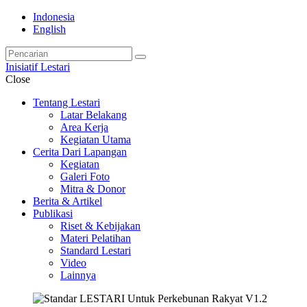
Indonesia
English
Inisiatif Lestari
Close
Tentang Lestari
Latar Belakang
Area Kerja
Kegiatan Utama
Cerita Dari Lapangan
Kegiatan
Galeri Foto
Mitra & Donor
Berita & Artikel
Publikasi
Riset & Kebijakan
Materi Pelatihan
Standard Lestari
Video
Lainnya